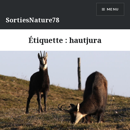
Aller
MENU
au
contenu
SortiesNature78
Étiquette :
hautjura