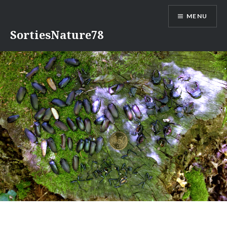
Aller
MENU
au
contenu
SortiesNature78