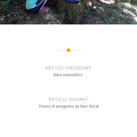
Navigation
de
ARTICLE PRÉCÉDENT
l’article
Bien camouflée !
ARTICLE SUIVANT
Traces et araignées au Parc floral