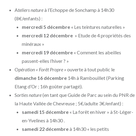
A
teliers nature
à l’
Echoppe
de Sonchamp à 14h30
(8€/enfants) :
mercredi 5 décembre
« Les teintures naturelles »
mercredi 12 décembre
» Etude de 4 propriétés des
minéraux »
mercredi 19 décembre
« Comment les abeilles
passent-elles l’hiver ? »
O
pération « Forêt Propre »
ouverte à tout public le
dimanche 16 décembre
14h à Rambouillet (Parking
Etang d’Or ; 16h goûter partagé).
S
orties nature
(en tant que Guide de Parc au sein du PNR de
la Haute Vallée de Chevreuse
; 5€/adulte 3€/enfant) :
samedi 15 décembre
« La forêt en hiver » à St-Léger-
en-Yvelines à 14h30 .
samedi 22 décembre
à 14h30 « les petits