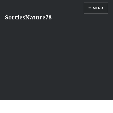
Aller
MENU
au
contenu
SortiesNature78