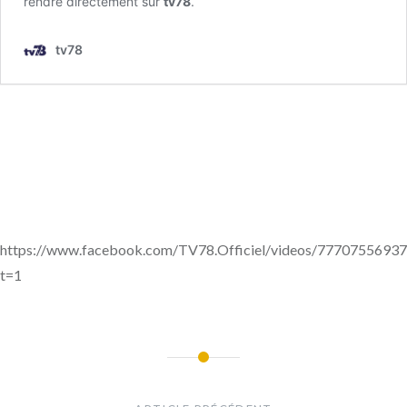
https://www.facebook.com/TV78.Officiel/videos/7770755693
t=1
Navigation
de