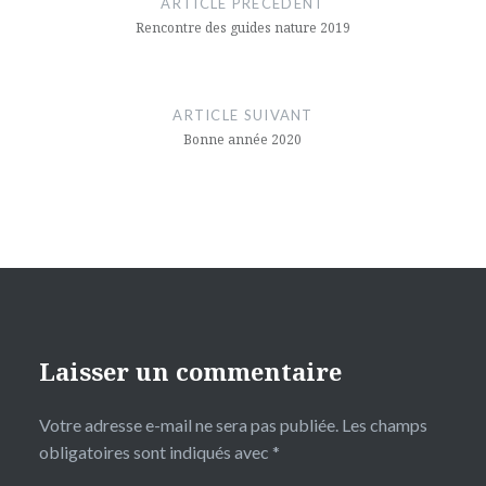
ARTICLE PRÉCÉDENT
l’article
Rencontre des guides nature 2019
ARTICLE SUIVANT
Bonne année 2020
Laisser un commentaire
Votre adresse e-mail ne sera pas publiée.
Les champs
obligatoires sont indiqués avec
*