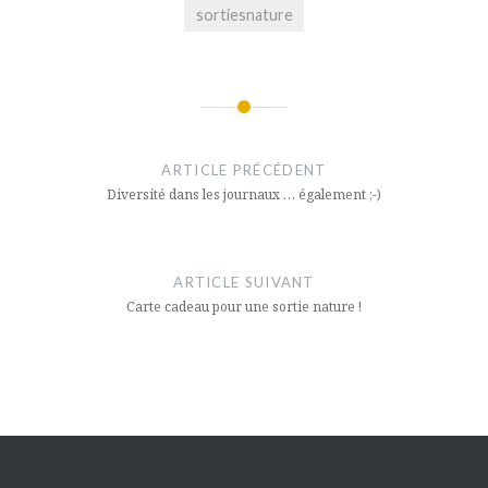
sortiesnature
Navigation
de
ARTICLE PRÉCÉDENT
l’article
Diversité dans les journaux … également ;-)
ARTICLE SUIVANT
Carte cadeau pour une sortie nature !