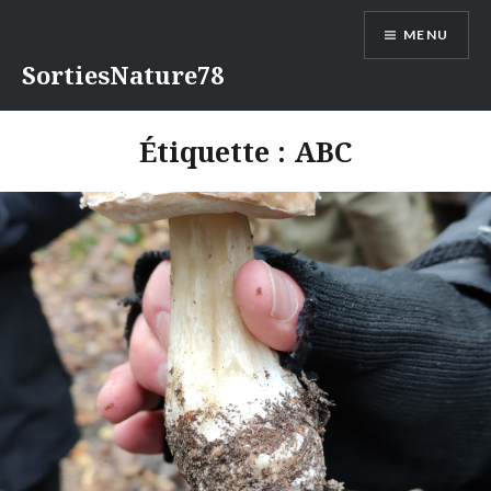
Aller
MENU
au
contenu
SortiesNature78
Étiquette :
ABC